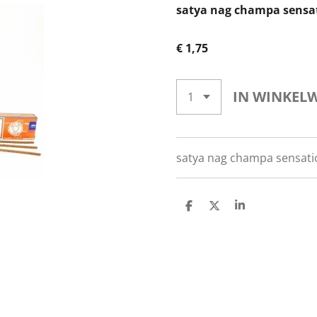
satya nag champa sensa
€ 1,75
IN WINKEL
satya nag champa sensati
D
D
S
E
E
H
L
E
A
E
L
R
N
E