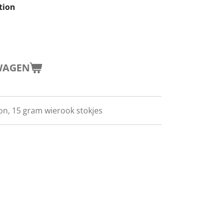
tion
WAGEN
on, 15 gram wierook stokjes