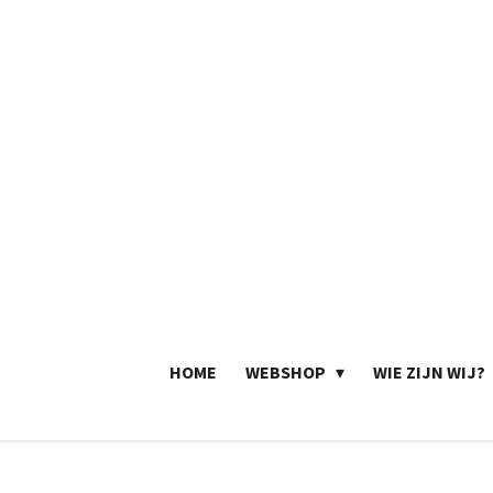
Ga
direct
naar
de
hoofdinhoud
HOME
WEBSHOP
WIE ZIJN WIJ?