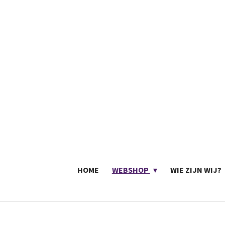
Ga
direct
naar
de
hoofdinhoud
HOME
WEBSHOP
WIE ZIJN WIJ?