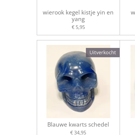
wierook kegel kistje yin en
w
yang
€ 5,95
Uitverkocht
Blauwe kwarts schedel
€ 34,95