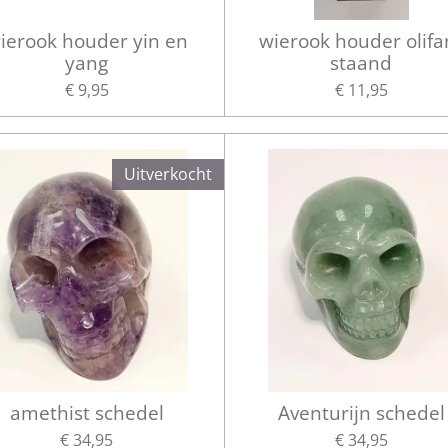
ierook houder yin en
wierook houder olifa
yang
staand
€ 9,95
€ 11,95
Uitverkocht
amethist schedel
Aventurijn schedel
€ 34,95
€ 34,95