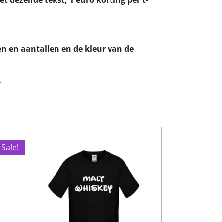
et dezelfde tekst, 1 euro korting per t-
en en aantallen en de kleur van de
.
Sale!