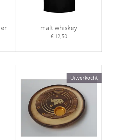
 er
malt whiskey
€ 12,50
Uitverkocht