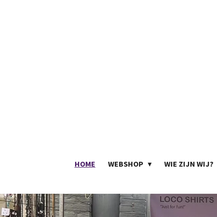
Ga
direct
naar
de
hoofdinhoud
HOME
WEBSHOP
WIE ZIJN WIJ?