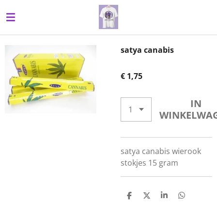
Ga
direct
naar
de
satya canabis
hoofdinhoud
€ 1,75
IN
WINKELWA
satya canabis wierook
stokjes 15 gram
D
D
S
D
E
E
H
E
L
E
A
L