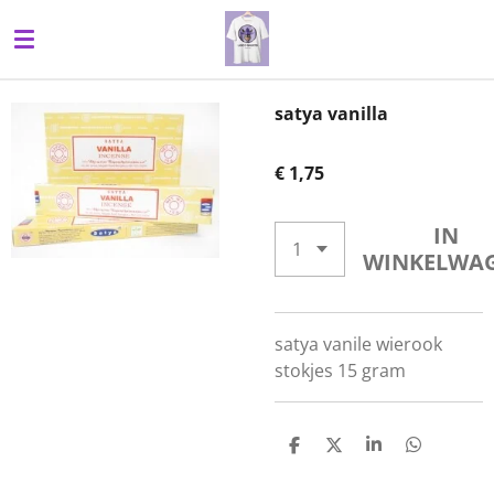
Ga
direct
naar
de
satya vanilla
hoofdinhoud
€ 1,75
IN
WINKELWA
satya vanile wierook
stokjes 15 gram
D
D
S
D
E
E
H
E
L
E
A
L