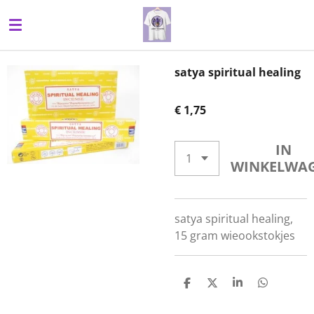
Ga
direct
naar
de
satya spiritual healing
hoofdinhoud
€ 1,75
IN
WINKELWA
satya spiritual healing,
15 gram wieookstokjes
D
D
S
D
E
E
H
E
L
E
A
L