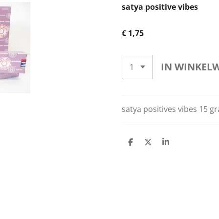
satya positive vibes
€ 1,75
IN WINKEL
satya positives vibes 15 
D
D
S
E
E
H
L
E
A
E
L
R
N
E