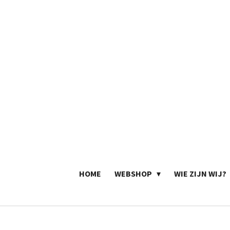
Ga
direct
naar
de
hoofdinhoud
HOME
WEBSHOP
WIE ZIJN WIJ?