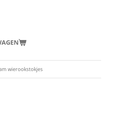
WAGEN
gram wierookstokjes