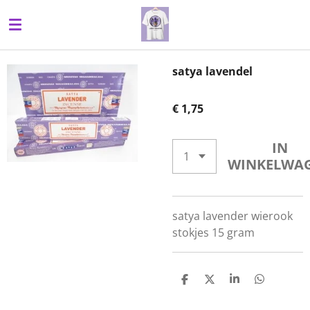
Ga
direct
naar
de
satya lavendel
hoofdinhoud
€ 1,75
IN
WINKELWA
satya lavender wierook
stokjes 15 gram
D
D
S
D
E
E
H
E
L
E
A
L