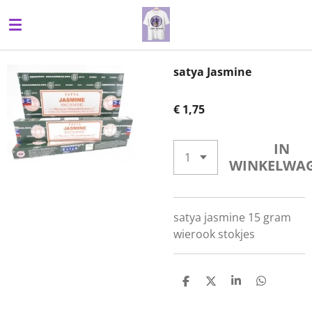
Ga
direct
naar
de
satya Jasmine
hoofdinhoud
€ 1,75
IN
WINKELWA
satya jasmine 15 gram
wierook stokjes
D
D
S
D
E
E
H
E
L
E
A
L