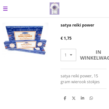
Ga
direct
naar
de
satya reiki power
hoofdinhoud
€ 1,75
IN
WINKELWA
satya reiki power, 15
gram wierook stokjes
D
D
S
D
E
E
H
E
L
E
A
L