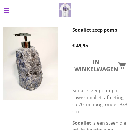
Ga
direct
naar
de
Sodaliet zeep pomp
hoofdinhoud
€ 49,95
IN
WINKELWAGEN
Sodaliet zeeppompje,
ruwe sodaliet: afmeting
ca 20cm hoog, onder 8x8
cm.
Sodaliet
is een steen die