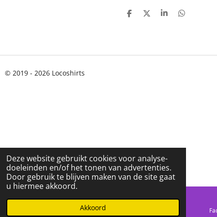
D
D
S
D
E
E
H
E
L
E
A
L
E
L
R
E
N
E
N
© 2019 - 2026 Locoshirts
Deze website gebruikt cookies voor analyse-
doeleinden en/of het tonen van advertenties.
Door gebruik te blijven maken van de site gaat
u hiermee akkoord.
Akkoord
E-mailadres
Telefoonnummer
Kaart
Fa