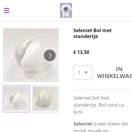
Ga
direct
naar
de
Seleniet Bol met
hoofdinhoud
standertje
€ 13,50
IN
WINKELWA
Seleniet bol met
standertje. Bol rond ca
6cm
Seleniet
is een steen die
vrolijk maakt en