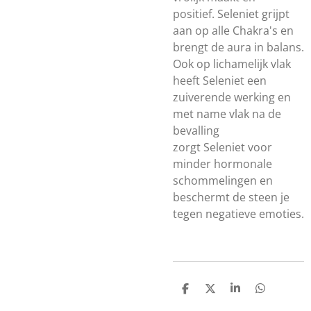
positief.
Seleniet
grijpt
aan op alle Chakra's en
brengt de aura in balans.
Ook op lichamelijk vlak
heeft
Seleniet
een
zuiverende
werking
en
met name vlak na de
bevalling
zorgt
Seleniet
voor
minder hormonale
schommelingen en
beschermt de steen je
tegen negatieve emoties.
D
D
S
D
E
E
H
E