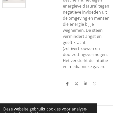
beschermt het eigen
energieveld (aura) tegen
negatieve invloeden uit
de omgeving en mensen
die energie bij je
wegnemen. De steen
vermindert angst en
geeft kracht,
(zelf)vertrouwen en
doorzettingsvermogen.
Het versterkt de intuïtie
en mediamieke gaven.
D
D
S
D
E
E
H
E
L
E
A
L
E
L
R
E
N
E
N
Deze website gebruikt cookies voor analyse-