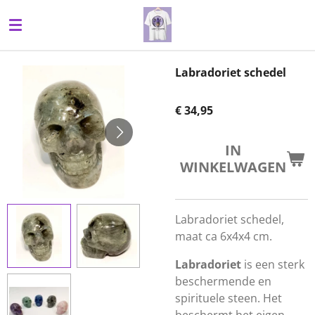
Ga
direct
naar
de
Labradoriet schedel
hoofdinhoud
€ 34,95
IN
WINKELWAGEN
Labradoriet schedel,
maat ca 6x4x4 cm.
Labradoriet
is een sterk
beschermende en
spirituele steen. Het