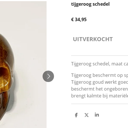
tijgeroog schedel
€ 34,95
UITVERKOCHT
Tijgeroog schedel, maat c
Tijgeroog beschermt op spi
Tijgeroog goud werkt goe
beschermt het ongeboren k
brengt kalmte bij materiël
D
D
S
E
E
H
L
E
A