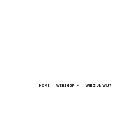
Ga
direct
naar
de
hoofdinhoud
HOME
WEBSHOP
WIE ZIJN WIJ?