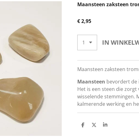
Maansteen zaksteen tr
€ 2,95
IN WINKEL
Maansteen zaksteen tromme
Maansteen
bevordert de i
Het is een steen die zorgt 
wisselende stemmingen.
kalmerende
werking
en hel
D
D
S
E
E
H
L
E
A