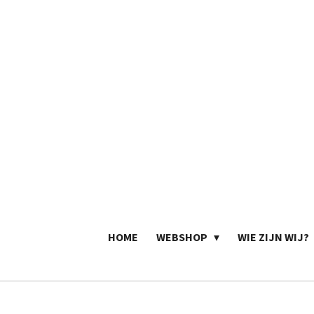
Ga
direct
naar
de
hoofdinhoud
HOME
WEBSHOP
WIE ZIJN WIJ?