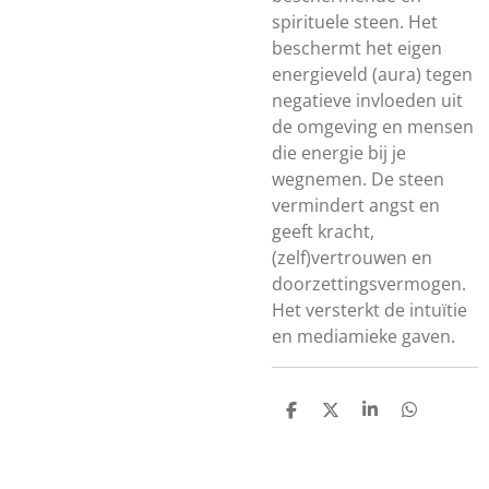
spirituele steen. Het
beschermt het eigen
energieveld (aura) tegen
negatieve invloeden uit
de omgeving en mensen
die energie bij je
wegnemen. De steen
vermindert angst en
geeft kracht,
(zelf)vertrouwen en
doorzettingsvermogen.
Het versterkt de intuïtie
en mediamieke gaven.
D
D
S
D
E
E
H
E
L
E
A
L
E
L
R
E
N
E
N