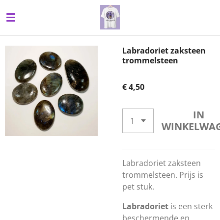
Ga
direct
naar
de
Labradoriet zaksteen
hoofdinhoud
trommelsteen
€ 4,50
IN
WINKELWA
Labradoriet zaksteen
trommelsteen. Prijs is
pet stuk.
Labradoriet
is een sterk
beschermende en