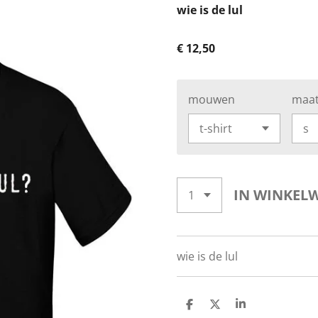
wie is de lul
€ 12,50
mouwen
maa
IN WINKEL
wie is de lul
D
D
S