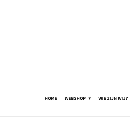
Ga
direct
naar
de
hoofdinhoud
HOME
WEBSHOP
WIE ZIJN WIJ?