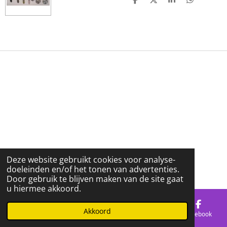
D
D
S
D
E
E
H
E
L
E
A
L
E
L
R
E
N
E
N
Deze website gebruikt cookies voor analyse-
doeleinden en/of het tonen van advertenties.
© 2019 - 2026 Locoshirts
Door gebruik te blijven maken van de site gaat
u hiermee akkoord.
Akkoord
E-mailadres
Telefoonnummer
Kaart
Facebook