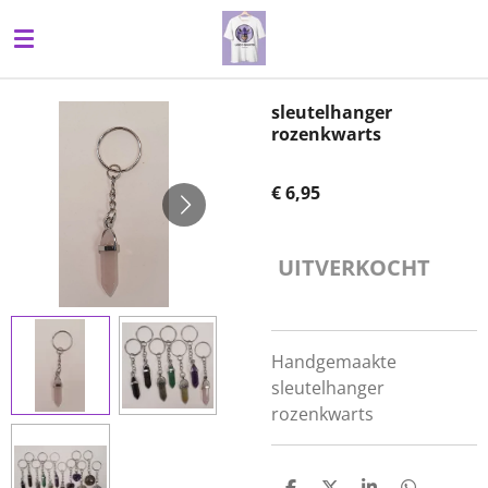
Ga
direct
naar
de
sleutelhanger
hoofdinhoud
rozenkwarts
€ 6,95
UITVERKOCHT
Handgemaakte
sleutelhanger
rozenkwarts