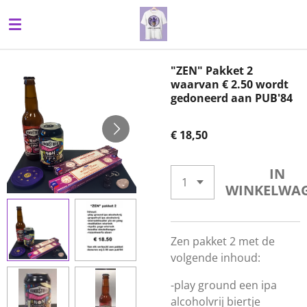
Ga
direct
naar
de
"ZEN" Pakket 2
hoofdinhoud
waarvan € 2.50 wordt
gedoneerd aan PUB'84
€ 18,50
IN
WINKELWA
Zen pakket 2 met de
volgende inhoud:
-play ground een ipa
alcoholvrij biertje