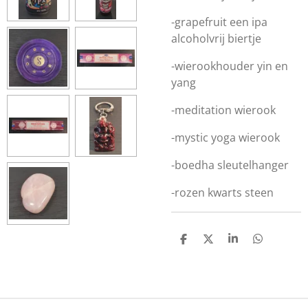
-grapefruit een ipa
alcoholvrij biertje
-wierookhouder yin en
yang
-meditation wierook
-mystic yoga wierook
-boedha sleutelhanger
-rozen kwarts steen
D
D
S
D
E
E
H
E
L
E
A
L
E
L
R
E
N
E
N