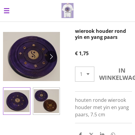
Ga
direct
naar
de
wierook houder rond
hoofdinhoud
yin en yang paars
€ 1,75
IN
WINKELWA
houten ronde wierook
houder met yin en yang
paars, 7.5 cm