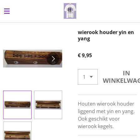
Ga
direct
naar
de
wierook houder yin en
hoofdinhoud
yang
€ 9,95
IN
WINKELWA
Houten wierook houder
liggend met yin en yang.
Ook geschikt voor
wierook kegels.