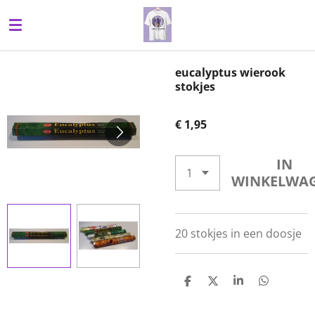
Ga
direct
naar
de
eucalyptus wierook
hoofdinhoud
stokjes
€ 1,95
IN
WINKELWA
20 stokjes in een doosje
D
D
S
D
E
E
H
E
L
E
A
L