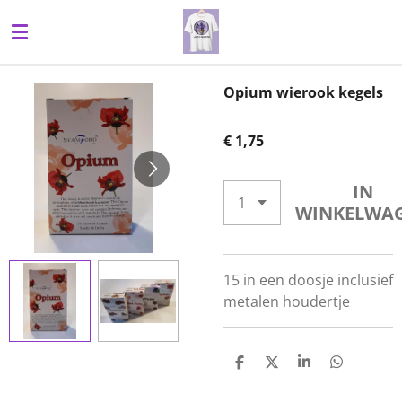
Ga
direct
naar
de
Opium wierook kegels
hoofdinhoud
€ 1,75
IN
WINKELWA
15 in een doosje inclusief
metalen houdertje
D
D
S
D
E
E
H
E
L
E
A
L