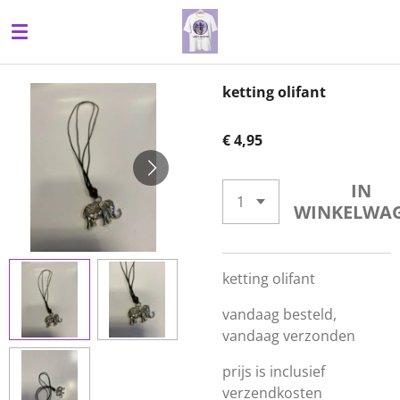
Ga
direct
naar
de
ketting olifant
hoofdinhoud
€ 4,95
IN
WINKELWA
ketting olifant
vandaag besteld,
vandaag verzonden
prijs is inclusief
verzendkosten