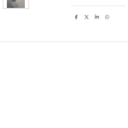
D
D
S
D
E
E
H
E
L
E
A
L
E
L
R
E
N
E
N