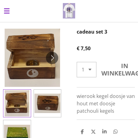
Ga
direct
naar
de
cadeau set 3
hoofdinhoud
€ 7,50
IN
WINKELWA
wierook kegel doosje van
hout met doosje
patchouli kegels
D
D
S
D