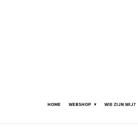
Ga
direct
naar
de
hoofdinhoud
HOME
WEBSHOP
WIE ZIJN WIJ?