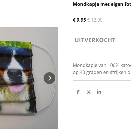
Mondkapje met eigen fo
€ 9,95
€ 12,95
UITVERKOCHT
Mondkapje van 100% katoen
op 40 graden en strijken 
D
D
S
E
E
H
L
E
A
E
L
R
N
E