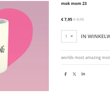
mok mom 23
€ 7,95
€ 9,95
IN WINKEL
worlds most amazing mo
D
D
S
E
E
H
L
E
A
E
L
R
N
E