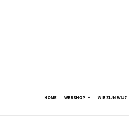
Ga
direct
naar
de
hoofdinhoud
HOME
WEBSHOP
WIE ZIJN WIJ?