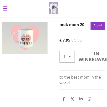
Ga
direct
naar
de
mok mom 20
Sale!
hoofdinhoud
€ 7,95
€ 9,95
IN
WINKELWA
to the best mom in the
world
D
D
S
D
E
E
H
E