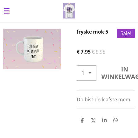
Ga
direct
naar
de
fryske mok 5
Sale!
hoofdinhoud
€ 7,95
€ 9,95
IN
WINKELWA
Do bist de leafste mem
D
D
S
D
E
E
H
E
L
E
A
L
E
L
R
E