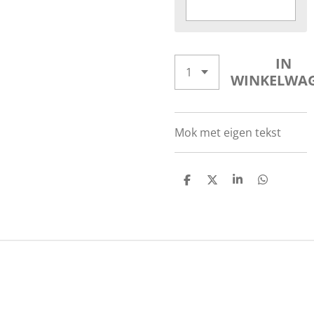
IN
WINKELWA
Mok met eigen tekst
D
D
S
D
E
E
H
E
L
E
A
L
E
L
R
E
N
E
N