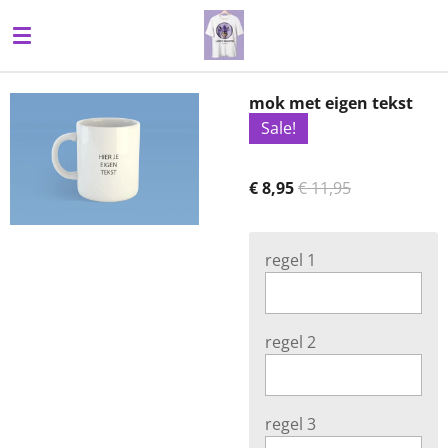
Ga
direct
naar
de
mok met eigen tekst
hoofdinhoud
Sale!
€ 8,95
€ 11,95
regel 1
regel 2
regel 3